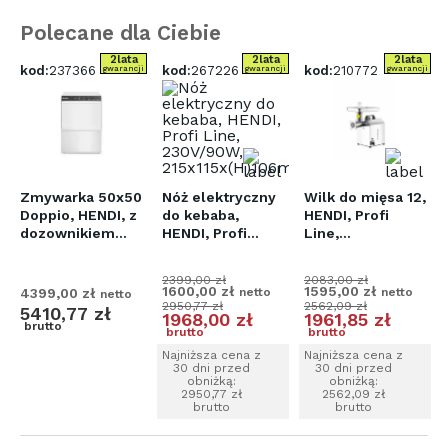
Polecane dla Ciebie
2
lata
2
lata
2
lata
kod:
237366
kod:
267226
kod:
210772
i
gwarancji
gwarancji
gwarancji
Zmywarka 50x50
Nóż elektryczny
Wilk do mięsa 12,
Doppio, HENDI, z
do kebaba,
HENDI, Profi
dozownikiem
HENDI, Profi
Line,
detergentu i
Line, 230V/90W,
230V/550W,
8mm
pompą
215x115x(H)106mm
264x420x(H)548m
2399
,
00
zł
2083
,
00
zł
spustową,
1600
,
00
zł
1595
,
00
zł
4399
,
00
zł
netto
netto
netto
400V/4900W,
2950
,
77
zł
2562
,
09
zł
5410
,
77
zł
1968
,
00
zł
1961
,
85
zł
565x605x(H)830mm
brutto
brutto
brutto
Najniższa cena z
Najniższa cena z
30 dni przed
30 dni przed
obniżką:
obniżką:
2950
,
77
zł
2562
,
09
zł
brutto
brutto