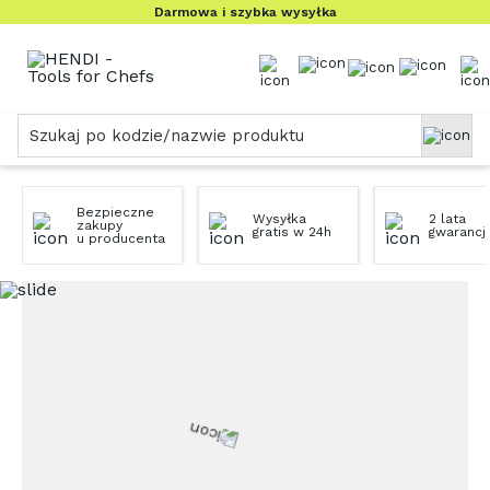
Darmowa i szybka wysyłka
Szukaj
po
kodzie/nazwie
produktu
Bezpieczne
Wysyłka
2 lata
zakupy
gratis w 24h
gwarancji
u producenta