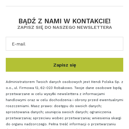
BĄDŹ Z NAMI W KONTAKCIE!
ZAPISZ SIĘ DO NASZEGO NEWSLETTERA
Twój
adres
e-
mail
do
Zapisz się
newslettera
Administratorem Twoich danych osobowych jest Hendi Polska Sp. z
o.o., ul. Firmowa 12, 62-023 Robakowo. Twoje dane osobowe będą
przetwarzane w celu wysyłki newslettera z informacjami
handlowymi oraz w celu dochodzenia i obrony przed ewentualnymi
roszczeniami. Masz prawo: dostępu do swoich danych;
sprostowania danych; usunięcia swoich danych; ograniczenia
przetwarzania; sprzeciwu wobec przetwarzania; wniesienia skargi
do organu nadzorczego. Pełna treść informacji o przetwarzaniu