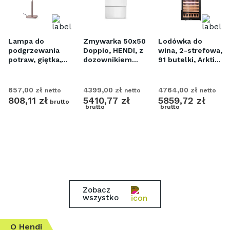
Lampa do
Zmywarka 50x50
Lodówka do
podgrzewania
Doppio, HENDI, z
wina, 2-strefowa,
potraw, giętka,
dozownikiem
91 butelki, Arktic,
mm
HENDI,
detergentu i
czarny,
miedziany,
pompą spustową,
569x595x(H)1215
230V/250W,
400V/4900W,
657
,
00
zł
4399
,
00
zł
4764
,
00
zł
netto
netto
netto
268x203x(H)660mm
565x605x(H)830mm
808
,
11
zł
5410
,
77
zł
5859
,
72
zł
o
brutto
brutto
brutto
Zobacz
wszystko
O Hendi