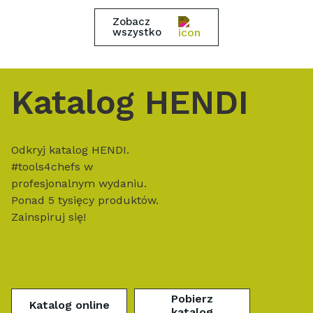
Zobacz
wszystko
Katalog HENDI
Odkryj katalog HENDI.
#tools4chefs w
profesjonalnym wydaniu.
Ponad 5 tysięcy produktów.
Zainspiruj się!
Pobierz
Katalog online
katalog