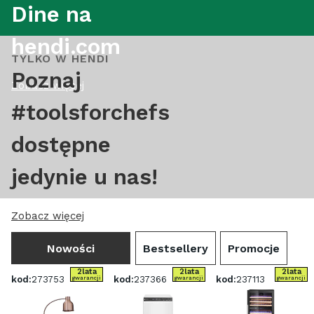
Dine na
hendi.com
TYLKO W HENDI
Poznaj
Zobacz więcej
#toolsforchefs
dostępne
jedynie u nas!
Zobacz więcej
Nowości
Bestsellery
Promocje
2
lata
2
lata
2
lata
kod:
273753
kod:
237366
kod:
237113
gwarancji
gwarancji
gwarancji