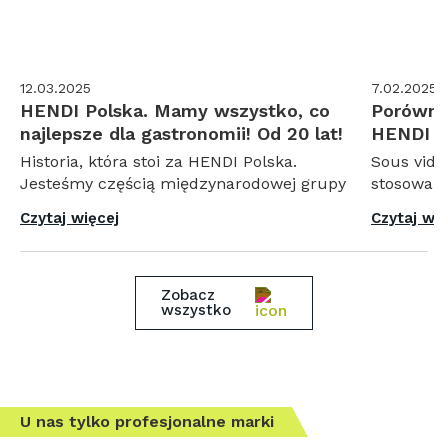
12.03.2025
7.02.2025
HENDI Polska. Mamy wszystko, co
Porówna
najlepsze dla gastronomii! Od 20 lat!
HENDI
Historia, która stoi za HENDI Polska.
Sous vide
Jesteśmy częścią międzynarodowej grupy
stosowana
HENDI, której początki sięgają roku 19...
Metoda so
Czytaj więcej
Czytaj wię
próżni") to
Zobacz
wszystko
U nas tylko profesjonalne marki